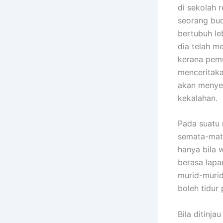
di sekolah 
seorang bu
bertubuh le
dia telah m
kerana pemu
menceritaka
akan menye
kekalahan.
Pada suatu 
semata-mata
hanya bila 
berasa lapa
murid-murid 
boleh tidur
Bila ditinj