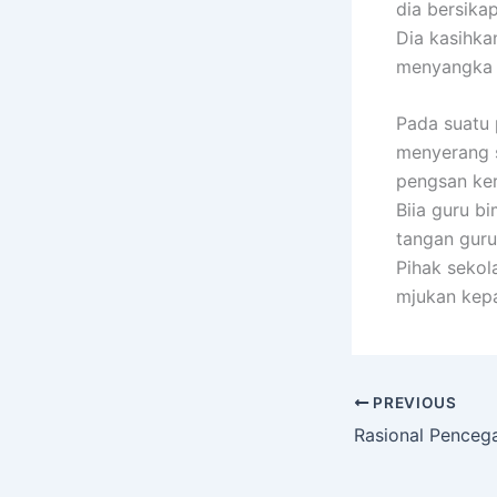
dia bersika
Dia kasihka
menyangka 
Pada suatu 
menyerang 
pengsan ker
Biia guru b
tangan guru
Pihak seko
mjukan kepa
PREVIOUS
Rasional Penceg