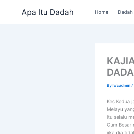
Skip
Apa Itu Dadah
to
Home
Dadah
content
KAJI
DADA
By
lwcadmin
/
Kes Kedua ja
Melayu yang
itu selalu 
Gum Besar 
jika dia ti