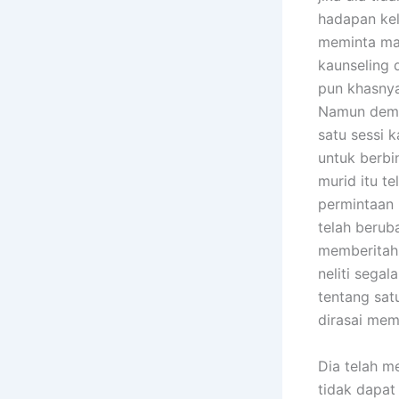
hadapan kel
meminta maaf
kaunseling 
pun khasnya
Namun demi
satu sessi 
untuk berbi
murid itu te
permintaan 
telah berub
memberitahu
neliti sega
tentang sat
dirasai mem
Dia telah m
tidak dapat