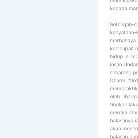
memasukkan
kepada manu
Setengah-se
kenyataan-
merbahaya 
kehihupan 
hidup ini m
insan Unda
sebarang pe
Dharmi ftir
mempraktikk
oleh Dharma
tingkah lak
mereka atau
balasanya i
akan meneri
balasan bur