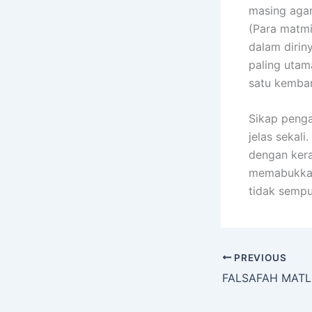
masing agar
(Para matmi
dalam dirin
paling uta
satu kemba
Sikap penga
jelas sekali
dengan kera
memabukkan
tidak sempu
PREVIOUS