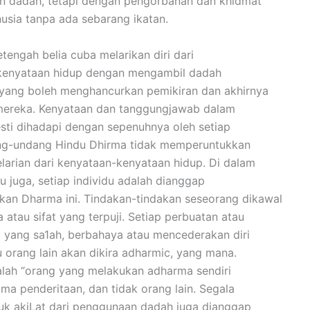
 dadah, tetapi dengan pengorbanan dan khidmat
sia tanpa ada sebarang ikatan.
tengah belia cuba melarikan diri dari
kenyataan hidup dengan mengambil dadah
yang boleh menghancurkan pemikiran dan akhirnya
mereka. Kenyataan dan tanggungjawab dalam
esti dihadapi dengan sepenuhnya oleh setiap
ng-undang Hindu Dhirma tidak memperuntukkan
larian dari kenyataan-kenyataan hidup. Di dalam
du juga, setiap individu adalah dianggap
an Dharma ini. Tindakan-tindakan seseorang dikawal
 atau sifat yang terpuji. Setiap perbuatan atau
u yang sa1ah, berbahaya atau mencederakan diri
 orang lain akan dikira adharmic, yang mana.
alah “orang yang melakukan adharma sendiri
ma penderitaan, dan tidak orang lain. Segala
uk akiLat dari penggunaan dadah juga dianggap