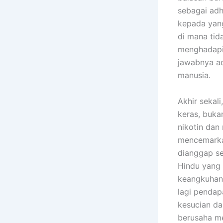
sebagai adh
kepada yang
di mana tid
menghadapi 
jawabnya ad
manusia.
Akhir seka
keras, buka
nikotin dan
mencemarkan
dianggap se
Hindu yang 
keangkuhan
lagi penda
kesucian da
berusaha m