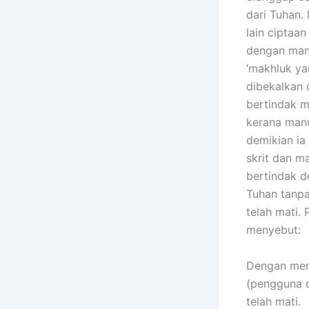
dari Tuhan.
lain ciptaa
dengan mana
‘makhluk yan
dibekalkan 
bertindak m
kerana manu
demikian ia
skrit dan m
bertindak d
Tuhan tanpa 
telah mati.
menyebut:
Dengan mem
(pengguna 
telah mati.