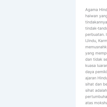
Agama Hind
haiwan yang
tindakannya
tindak-tand
perbuatan. 
IJindu, Kar
memusnahka
yang mempun
dan tidak s
kuasa luara
daya pemiki
ajaran Hind
sihat dan b
sihat adala
pertumbuha
atas moksha