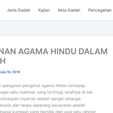
Jenis Dadah
Kajian
Akta Dadah
Pencegahan
NAN AGAMA HINDU DALAM
AH
July 16, 2019
n penganut-penganut agama Hindu terhadap
agai satu makhluk vang tertinugi tarafnya di sisi
kehidupan (nyarva) adalah sangat dihargai.
anusia dan tanpa sebarang kecacatan adalah
bagai kurniaan vang bernilai dan juga satu rahmat