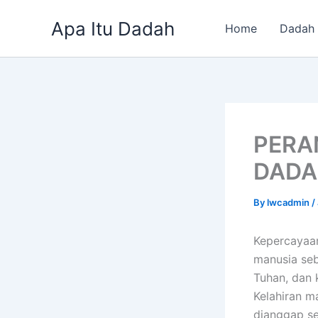
Skip
Apa Itu Dadah
to
Home
Dadah
content
PERA
DAD
By
lwcadmin
/
Kepercayaa
manusia seb
Tuhan, dan 
Kelahiran m
dianggap se