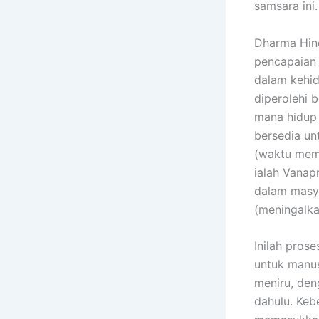
samsara ini.
Dharma Hin
pencapaian 
dalam kehid
diperolehi 
mana hidup
bersedia un
(waktu memi
ialah Vanap
dalam masya
(meningalka
Inilah pros
untuk manus
meniru, den
dahulu. Keb